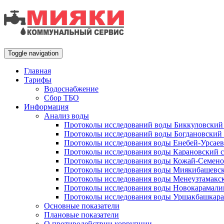
Toggle navigation
Главная
Тарифы
Водоснабжение
Сбор ТБО
Информация
Анализ воды
Протоколы исследований воды Биккуловский 
Протоколы исследований воды Богдановский 
Протоколы исследования воды Енебей-Урсаев
Протоколы исследования воды Карановский с
Протоколы исследования воды Кожай-Семено
Протоколы исследования воды Миякибашевск
Протоколы исследования воды Менеузтамакск
Протоколы исследования воды Новокарамали
Протоколы исследования воды Уршакбашкара
Основные показатели
Плановые показатели
О противодействии коррупции