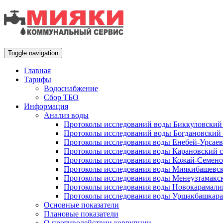
Toggle navigation
Главная
Тарифы
Водоснабжение
Сбор ТБО
Информация
Анализ воды
Протоколы исследований воды Биккуловский 
Протоколы исследований воды Богдановский 
Протоколы исследования воды Енебей-Урсаев
Протоколы исследования воды Карановский с
Протоколы исследования воды Кожай-Семено
Протоколы исследования воды Миякибашевск
Протоколы исследования воды Менеузтамакск
Протоколы исследования воды Новокарамали
Протоколы исследования воды Уршакбашкара
Основные показатели
Плановые показатели
О противодействии коррупции