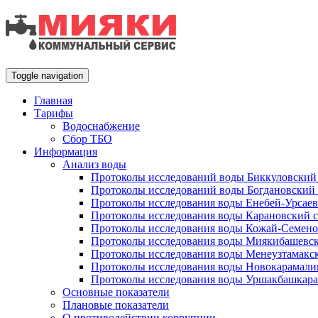
Toggle navigation
Главная
Тарифы
Водоснабжение
Сбор ТБО
Информация
Анализ воды
Протоколы исследований воды Биккуловский 
Протоколы исследований воды Богдановский 
Протоколы исследования воды Енебей-Урсаев
Протоколы исследования воды Карановский с
Протоколы исследования воды Кожай-Семено
Протоколы исследования воды Миякибашевск
Протоколы исследования воды Менеузтамакск
Протоколы исследования воды Новокарамали
Протоколы исследования воды Уршакбашкара
Основные показатели
Плановые показатели
О противодействии коррупции