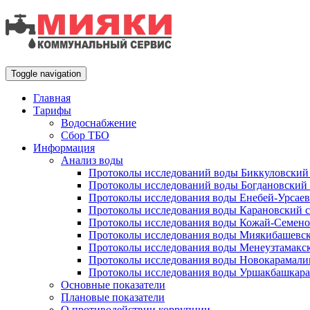
Toggle navigation
Главная
Тарифы
Водоснабжение
Сбор ТБО
Информация
Анализ воды
Протоколы исследований воды Биккуловский 
Протоколы исследований воды Богдановский 
Протоколы исследования воды Енебей-Урсаев
Протоколы исследования воды Карановский с
Протоколы исследования воды Кожай-Семено
Протоколы исследования воды Миякибашевск
Протоколы исследования воды Менеузтамакск
Протоколы исследования воды Новокарамали
Протоколы исследования воды Уршакбашкара
Основные показатели
Плановые показатели
О противодействии коррупции